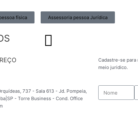
pessoa física
Assessoria pessoa Jurídica
I
OS
n
REÇO
Cadastre-se para
s
meio juridico.
t
Nome
E
Orquídeas, 737 - Sala 613 - Jd. Pompeia,
a
uba|SP - Torre Business - Cond. Office
um
g
r