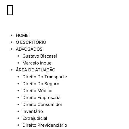
I
n
s
HOME
O ESCRITÓRIO
t
ADVOGADOS
Gustavo Biscassi
a
Marcelo Inoue
ÁREA DE ATUAÇÃO
g
Direito Do Transporte
Direito Do Seguro
r
Direito Médico
Direito Empresarial
Direito Consumidor
a
Inventário
Extrajudicial
m
Direito Previdenciário