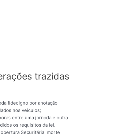
terações trazidas
ada fidedigno por anotação
lados nos veículos;
horas entre uma jornada e outra
idos os requisitos da lei.
obertura Securitária: morte