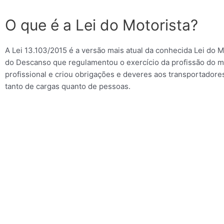
o
o
O que é a Lei do Motorista?
u
M
e
A Lei 13.103/2015 é a versão mais atual da conhecida Lei do M
n
do Descanso que regulamentou o exercício da profissão do m
s
profissional e criou obrigações e deveres aos transportadore
a
g
tanto de cargas quanto de pessoas.
e
m
*