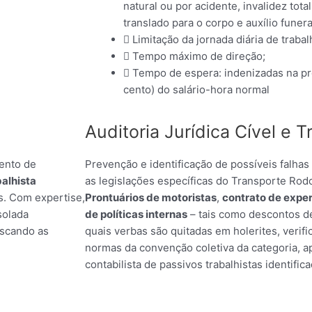
natural ou por acidente, invalidez total
translado para o corpo e auxílio funera
Limitação da jornada diária de trabal
Tempo máximo de direção;
Tempo de espera: indenizadas na pr
cento) do salário-hora normal
Auditoria Jurídica Cível e T
mento de
Prevenção e identificação de possíveis falha
balhista
as legislações específicas do Transporte Rod
s. Com expertise,
Prontuários de motoristas
,
contrato de exper
solada
de políticas internas
– tais como descontos de
uscando as
quais verbas são quitadas em holerites, veri
normas da convenção coletiva da categoria, ap
contabilista de passivos trabalhistas identific