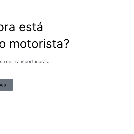
ora está
do motorista?
esa de Transportadoras.
ões