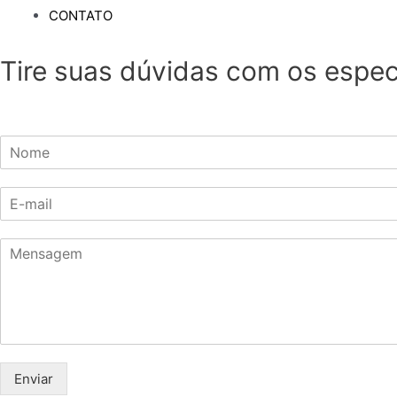
CONTATO
Tire suas dúvidas com os especi
N
o
m
E
e
-
*
m
C
a
o
i
m
l
e
*
n
t
á
r
Enviar
i