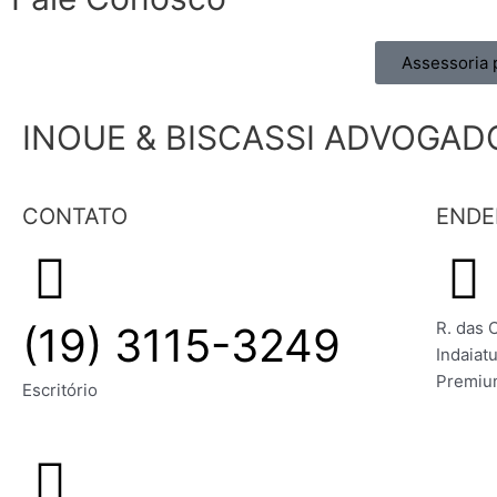
Assessoria 
INOUE & BISCASSI ADVOGAD
CONTATO
ENDE
R. das 
(19) 3115-3249
Indaiat
Premi
Escritório